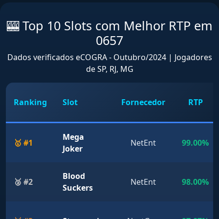
🎰 Top 10 Slots com Melhor RTP em
0657
Dados verificados eCOGRA - Outubro/2024 | Jogadores
de SP, RJ, MG
Ranking
Slot
Fornecedor
RTP
Mega
🥇 #1
NetEnt
99.00%
Joker
Blood
🥈 #2
NetEnt
98.00%
Suckers