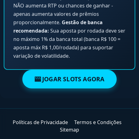
NÃO aumenta RTP ou chances de ganhar -
apenas aumenta valores de prêmios
proporcionalmente.
Gestão de banca
recomendada:
Sua aposta por rodada deve ser
no máximo 1% da banca total (banca R$ 100 =
aposta máx R$ 1,00/rodada) para suportar
variação de volatilidade.
🎰 JOGAR SLOTS AGORA
Políticas de Privacidade
Termos e Condições
Sitemap