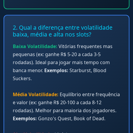
2. Qual a diferença entre volatilidade
baixa, média e alta nos slots?
Baixa Volatilidade:
Vitórias frequentes mas
pequenas (ex: ganhe R$ 5-20 a cada 3-5
rodadas). Ideal para jogar mais tempo com
banca menor.
Exemplos:
Starburst, Blood
Suckers.
Média Volatilidade:
Equilíbrio entre frequência
e valor (ex: ganhe R$ 20-100 a cada 8-12
rodadas). Melhor para maioria dos jogadores.
Exemplos:
Gonzo's Quest, Book of Dead.