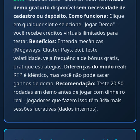
demo gratuito
disponível
sem necessidade de
cadastro ou depósito
.
Como funciona:
Clique
em qualquer slot e selecione "Jogar Demo" -
você recebe créditos virtuais ilimitados para
testar.
Benefícios:
Entenda mecânicas
(Megaways, Cluster Pays, etc), teste
volatilidade, veja frequência de bônus grátis,
pratique estratégias.
Diferenças do modo real:
RTP é idêntico, mas você não pode sacar
ganhos de demo.
Recomendação:
Teste 20-50
rodadas em demo antes de jogar com dinheiro
real - jogadores que fazem isso têm 34% mais
sessões lucrativas (dados internos).