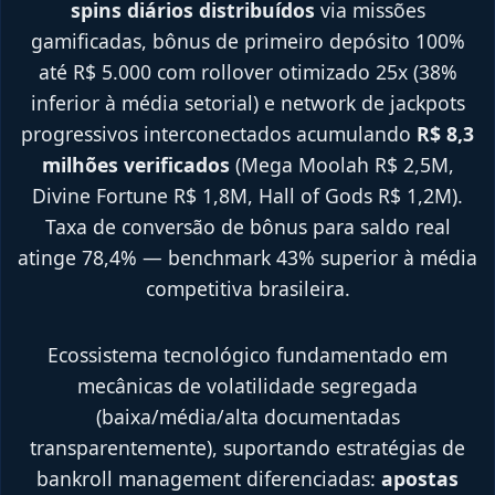
spins diários distribuídos
via missões
gamificadas, bônus de primeiro depósito 100%
até R$ 5.000 com rollover otimizado 25x (38%
inferior à média setorial) e network de jackpots
progressivos interconectados acumulando
R$ 8,3
milhões verificados
(Mega Moolah R$ 2,5M,
Divine Fortune R$ 1,8M, Hall of Gods R$ 1,2M).
Taxa de conversão de bônus para saldo real
atinge 78,4% — benchmark 43% superior à média
competitiva brasileira.
Ecossistema tecnológico fundamentado em
mecânicas de volatilidade segregada
(baixa/média/alta documentadas
transparentemente), suportando estratégias de
bankroll management diferenciadas:
apostas