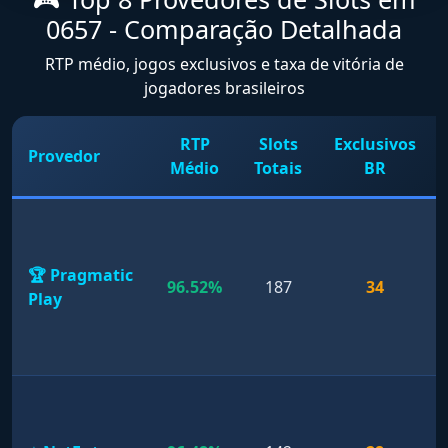
0657 - Comparação Detalhada
RTP médio, jogos exclusivos e taxa de vitória de
jogadores brasileiros
RTP
Slots
Exclusivos
Provedor
Médio
Totais
BR
🏆 Pragmatic
96.52%
187
34
Play