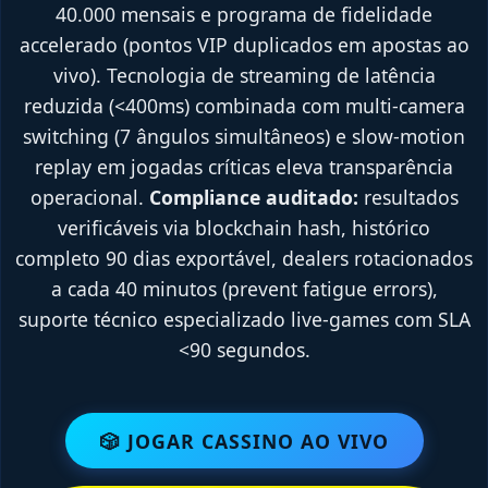
40.000 mensais e programa de fidelidade
accelerado (pontos VIP duplicados em apostas ao
vivo). Tecnologia de streaming de latência
reduzida (<400ms) combinada com multi-camera
switching (7 ângulos simultâneos) e slow-motion
replay em jogadas críticas eleva transparência
operacional.
Compliance auditado:
resultados
verificáveis via blockchain hash, histórico
completo 90 dias exportável, dealers rotacionados
a cada 40 minutos (prevent fatigue errors),
suporte técnico especializado live-games com SLA
<90 segundos.
🎲 JOGAR CASSINO AO VIVO