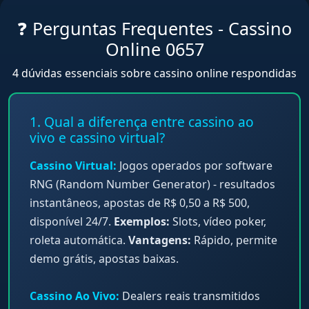
❓ Perguntas Frequentes - Cassino
Online 0657
4 dúvidas essenciais sobre cassino online respondidas
1. Qual a diferença entre cassino ao
vivo e cassino virtual?
Cassino Virtual:
Jogos operados por software
RNG (Random Number Generator) - resultados
instantâneos, apostas de R$ 0,50 a R$ 500,
disponível 24/7.
Exemplos:
Slots, vídeo poker,
roleta automática.
Vantagens:
Rápido, permite
demo grátis, apostas baixas.
Cassino Ao Vivo:
Dealers reais transmitidos