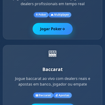
dealers profissionais em tempo real
🃏 Poker
👥 Multiplayer
Jogar Poker
→
🎰
Baccarat
Jogue baccarat ao vivo com dealers reais e
apostas em banco, jogador ou empate
🎰 Baccarat
💰 Apostas