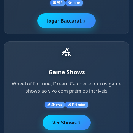
🎰 VIP
💎 Luxo
Jogar Baccarat
→
🎪
Game Shows
Wheel of Fortune, Dream Catcher e outros game
shows ao vivo com prêmios incríveis
🎪 Shows
🎁 Prêmios
Ver Shows
→