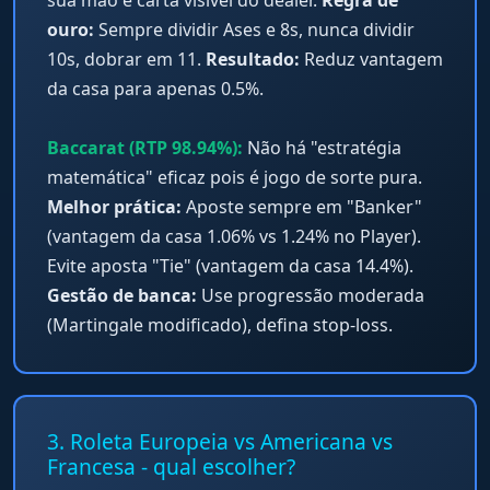
sua mão e carta visível do dealer.
Regra de
ouro:
Sempre dividir Ases e 8s, nunca dividir
10s, dobrar em 11.
Resultado:
Reduz vantagem
da casa para apenas 0.5%.
Baccarat (RTP 98.94%):
Não há "estratégia
matemática" eficaz pois é jogo de sorte pura.
Melhor prática:
Aposte sempre em "Banker"
(vantagem da casa 1.06% vs 1.24% no Player).
Evite aposta "Tie" (vantagem da casa 14.4%).
Gestão de banca:
Use progressão moderada
(Martingale modificado), defina stop-loss.
3. Roleta Europeia vs Americana vs
Francesa - qual escolher?