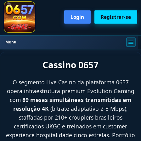
Login
Registrar-se
Menu
Cassino 0657
O segmento Live Casino da plataforma 0657
opera infraestrutura premium Evolution Gaming
com
89 mesas simultâneas transmitidas em
resolução 4K
(bitrate adaptativo 2-8 Mbps),
staffadas por 210+ croupiers brasileiros
certificados UKGC e treinados em customer
experience hospitalidade cinco estrelas. Portfólio