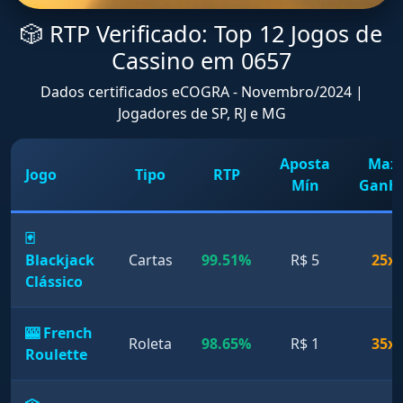
🎲 RTP Verificado: Top 12 Jogos de
Cassino em 0657
Dados certificados eCOGRA - Novembro/2024 |
Jogadores de SP, RJ e MG
Aposta
Max
Jogo
Tipo
RTP
Mín
Ganh
🃏
Blackjack
Cartas
99.51%
R$ 5
25x
Clássico
🎰 French
Roleta
98.65%
R$ 1
35x
Roulette