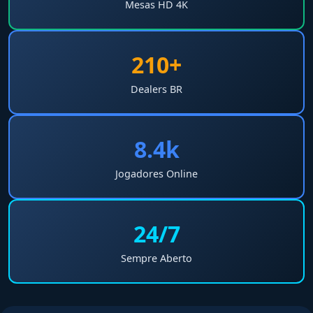
Mesas HD 4K
210+
Dealers BR
8.4k
Jogadores Online
24/7
Sempre Aberto