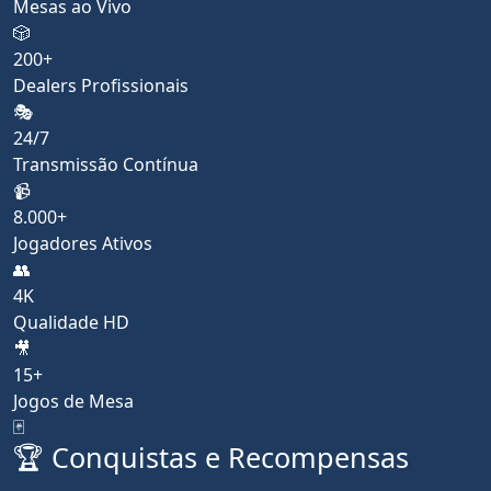
Mesas ao Vivo
🎲
200+
Dealers Profissionais
🎭
24/7
Transmissão Contínua
📹
8.000+
Jogadores Ativos
👥
4K
Qualidade HD
🎥
15+
Jogos de Mesa
🃏
🏆 Conquistas e Recompensas